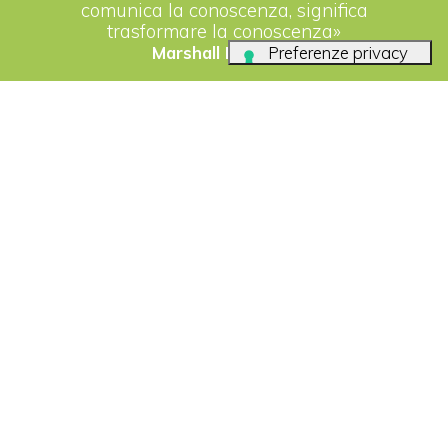
comunica la conoscenza, significa
trasformare la conoscenza»
Marshall McLuhan
perché Sì
Scrivere un testo con precise battute “spazi
inclusi” fa parte della professionalità di
giornalisti e comunicatori. Nata nel 2013 come